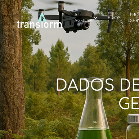
A
PRO
EIXOS
AGENDA
SER
DADOS DE
GE