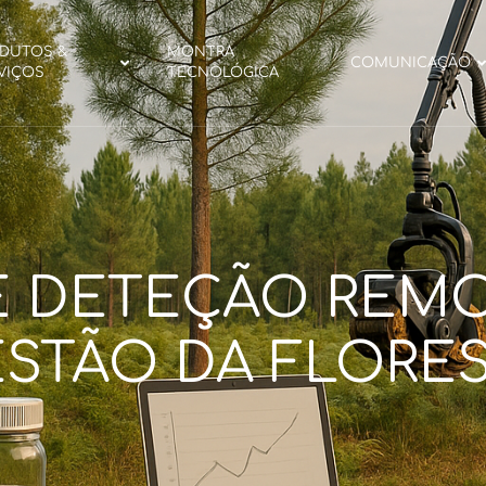
DUTOS &
MONTRA
COMUNICAÇÃO
VIÇOS
TECNOLÓGICA
 DETEÇÃO REMO
STÃO DA FLORE