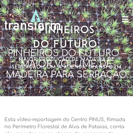
PINHEIROS DO FUTURO –
MAIOR VOLUME DE
MADEIRA PARA SERRAÇÃO
Esta vídeo-reportagem do Centro PINUS, filmada
no Perímetro Florestal de Alva de Pataias, conta