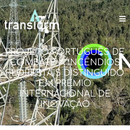
PROJETO PORTUGUÊS DE
COMBATE A INCÊNDIOS
FLORESTAIS DISTINGUIDO
EM PRÉMIO
INTERNACIONAL DE
INOVAÇÃO