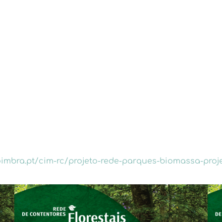
oimbra.pt/cim-rc/projeto-rede-parques-biomassa-proj