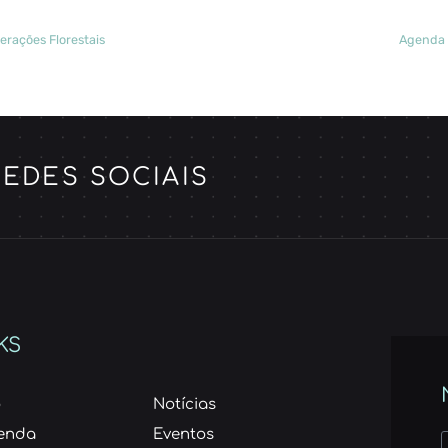
rações Florestais
Agenda 
EDES SOCIAIS
KS
o
Notícias
enda
Eventos