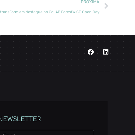
PRÓXIMA
transForm em destaque no CoLAB ForestWISE Open Day
NEWSLETTER