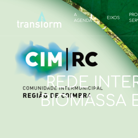
A
PRO
EIXOS
AGENDA
SER
REDE INTE
BIOMASSA 