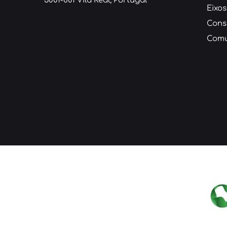
5001-801 Vila Real, Portugal
Eixos
Cons
Comu