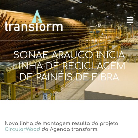
SONAE ARAUCO INICIA
LINHA DE RECICLAGEM
DE PAINÉIS DE FIBRA
Nova linha de montagem resulta do projeto
CircularWood
da Agenda transform.