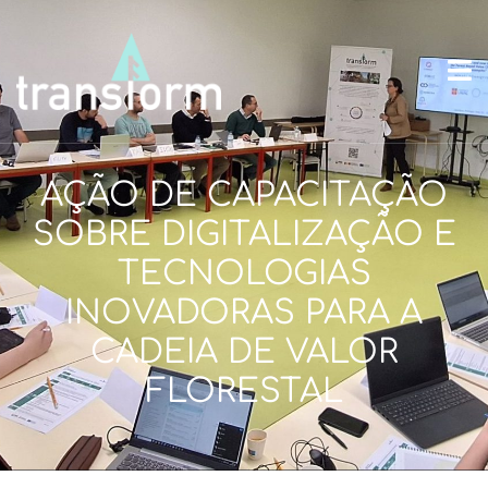
AÇÃO DE CAPACITAÇÃO
SOBRE DIGITALIZAÇÃO E
TECNOLOGIAS
INOVADORAS PARA A
CADEIA DE VALOR
FLORESTAL