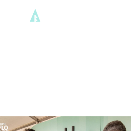
AGENDA
TRANSFORM
MARCOU
PRESENÇA
NA
EXPOFLORES
2026