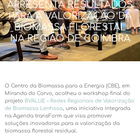
APRESENTA RESULTADOS
PARA A VALORIZAÇÃO DA
BIOMASSA FLORESTAL
NA REGIÃO DE COIMBRA
O Centro da Biomassa para a Energia (CBE), em
Miranda do Corvo, acolheu o workshop final do
projeto
BVALUE – Redes Regionais de Valorização
de Biomassa Lenhosa
, uma iniciativa integrada
na Agenda transForm que visa promover
soluções inovadoras para a valorização da
biomassa florestal residual.