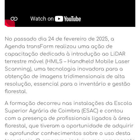
No passado dia 24 de fevereiro de 2025, a
Agenda transForm realizou uma ação de
capacitação dedicada à introdução ao LiDAR
terrestre móvel (HMLS – Handheld Mobile Laser
Scanning), uma tecnologia inovadora para a
obtenção de imagens tridimensionais de alta
resolução, essencial para o inventário e gestão
florestal.
A formação decorreu nas instalações da Escola
Superior Agrária de Coimbra (ESAC) e contou
com a presença de profissionais ligados à área
florestal, que tiveram a oportunidade de adquirir
e aprofundar conhecimentos sobre o uso desta