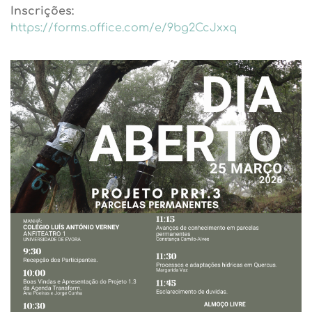
Inscrições:
https://forms.office.com/e/9bg2CcJxxq