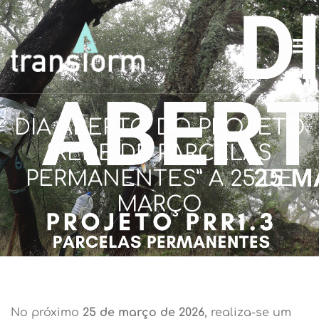
DIA ABERTO DO PROJETO
“REDE DE PARCELAS
PERMANENTES” A 25 DE
MARÇO
No próximo
25 de março de 2026
, realiza-se um