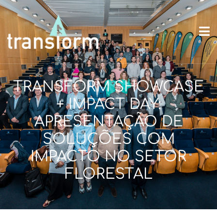
TRANSFORM SHOWCASE
+ IMPACT DAY:
APRESENTAÇÃO DE
SOLUÇÕES COM
IMPACTO NO SETOR
FLORESTAL