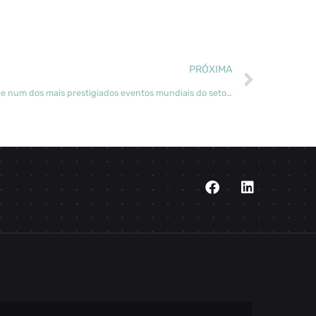
PRÓXIMA
IUFRO: Agenda transForm em destaque num dos mais prestigiados eventos mundiais do setor florestal