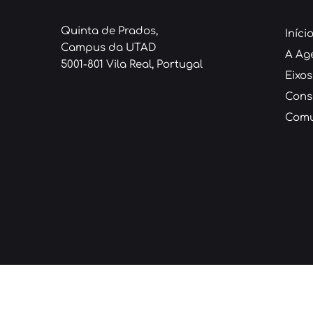
Quinta de Prados,
Iníci
Campus da UTAD
A Ag
5001-801 Vila Real, Portugal
Eixos
Cons
Comu