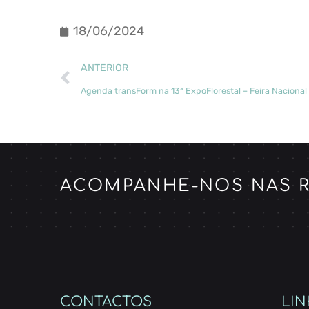
18/06/2024
ANTERIOR
Agenda transForm na 13ª ExpoFlorestal – Feira Nacional 
ACOMPANHE-NOS NAS R
CONTACTOS
LIN