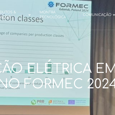
DUTOS &
MONTRA
COMUNICAÇÃO
VIÇOS
TECNOLÓGICA
ÃO ELÉTRICA E
NO FORMEC 202