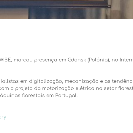
tWISE, marcou presença em Gdansk (Polónia), no Inte
cialistas em digitalização, mecanização e as tendên
om o projeto da motorização elétrica no setor flores
áquinas florestais em Portugal.
ery