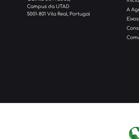
Iníci
Campus da UTAD
A Ag
5001-801 Vila Real, Portugal
Eixos
Cons
Comu