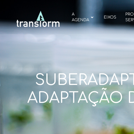
A
PRO
EIXOS
AGENDA
SER
SUBERADAP
ADAPTAÇÃO 