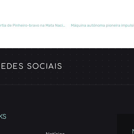
Início dos trabalhos de recuperação ambiental com enxertia de Pinheiro-bravo na Mata Nacional das Dunas de Vagos
Máquina autónoma pioneira impulsion
EDES SOCIAIS
KS