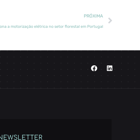
PRÓXIMA
a a motorização elétrica no setor florestal em Portugal
NEWSLETTER