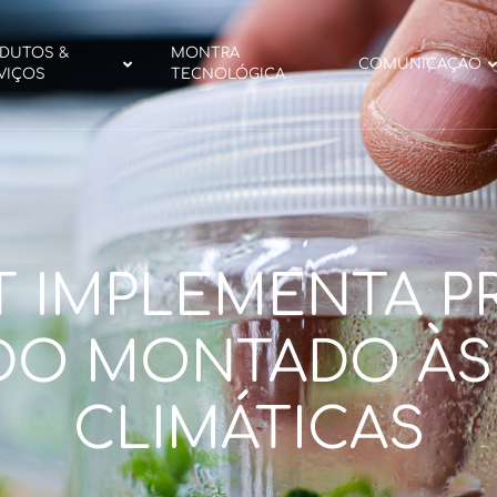
DUTOS &
MONTRA
COMUNICAÇÃO
VIÇOS
TECNOLÓGICA
T IMPLEMENTA P
DO MONTADO ÀS
CLIMÁTICAS