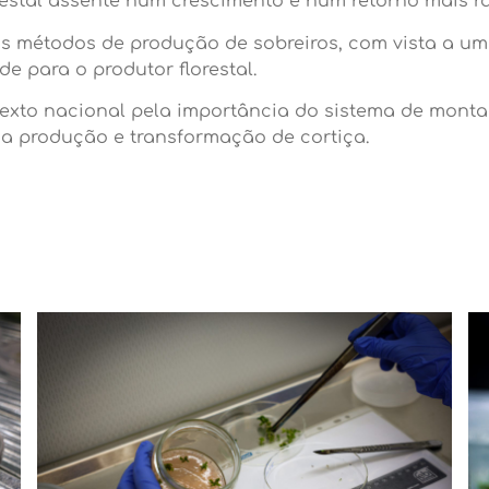
estal assente num crescimento e num retorno mais rá
os métodos de produção de sobreiros, com vista a u
e para o produtor florestal.
xto nacional pela importância do sistema de montado
 na produção e transformação de cortiça.